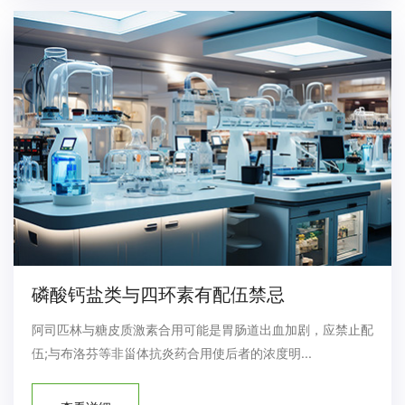
磷酸钙盐类与四环素有配伍禁忌
阿司匹林与糖皮质激素合用可能是胃肠道出血加剧，应禁止配
伍;与布洛芬等非甾体抗炎药合用使后者的浓度明...